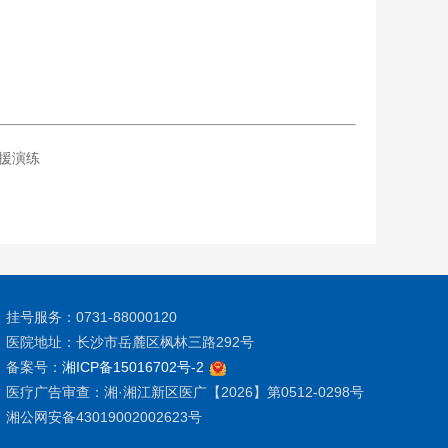
援演练
挂号服务：0731-88000120
医院地址：长沙市岳麓区枫林三路292号
备案号：
湘ICP备15016702号-2
医疗广告审查：湘·湘江新区医广【2026】第0512-0298号
湘公网安备43019002002623号