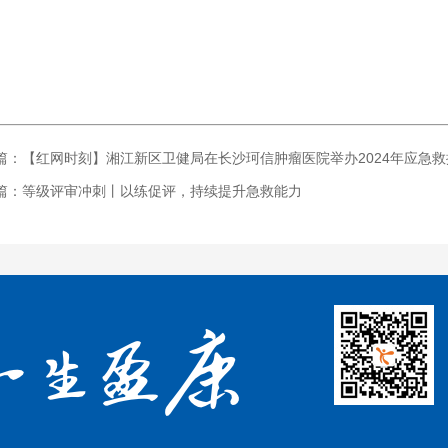
篇：【红网时刻】湘江新区卫健局在长沙珂信肿瘤医院举办2024年应急救
篇：等级评审冲刺丨以练促评，持续提升急救能力